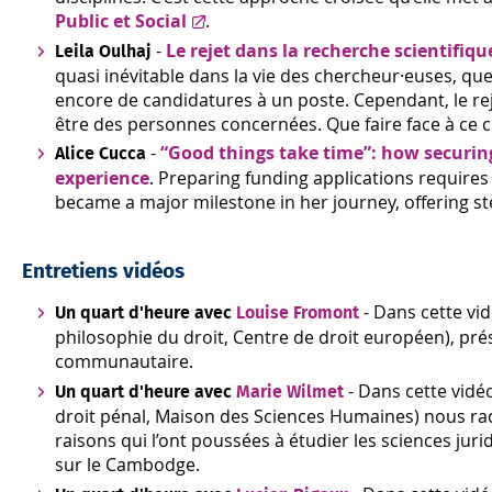
Public et Social
.
-
Le rejet dans la recherche scientifique
Leila Oulhaj
quasi inévitable dans la vie des chercheur·euses, qu
encore de candidatures à un poste. Cependant, le reje
être des personnes concernées. Que faire face à ce 
-
“Good things take time”: how securin
Alice Cucca
experience
. Preparing funding applications requires
became a major milestone in her journey, offering s
Entretiens vidéos
- Dans cette vi
Un quart d'heure avec
Louise Fromont
philosophie du droit, Centre de droit européen), pr
communautaire.
- Dans cette vidé
Un quart d'heure avec
Marie Wilmet
droit pénal, Maison des Sciences Humaines) nous racon
raisons qui l’ont poussées à étudier les sciences juri
sur le Cambodge.