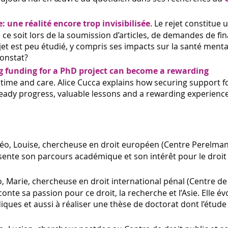
: une réalité encore trop invisibilisée
. Le rejet constitue
e ce soit lors de la soumission d’articles, de demandes de f
t est peu étudié, y compris ses impacts sur la santé mental
constat?
g funding for a PhD project can become a rewarding
 time and care. Alice Cucca explains how securing support 
teady progress, valuable lessons and a rewarding experience
déo, Louise, chercheuse en droit européen (Centre Perelma
ésente son parcours académique et son intérêt pour le droit
o, Marie, chercheuse en droit international pénal (Centre d
te sa passion pour ce droit, la recherche et l’Asie. Elle év
diques et aussi à réaliser une thèse de doctorat dont l’étude