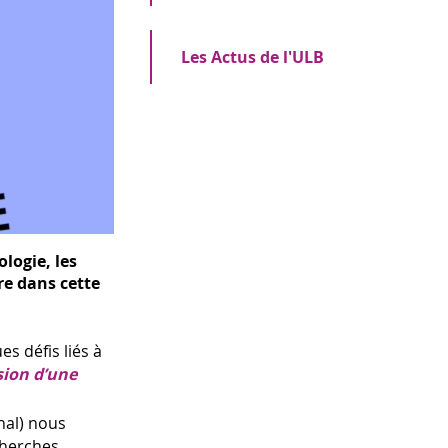
Les Actus de l'ULB
logie, les
re dans cette
s défis liés à
usion d’une
nal) nous
cherches