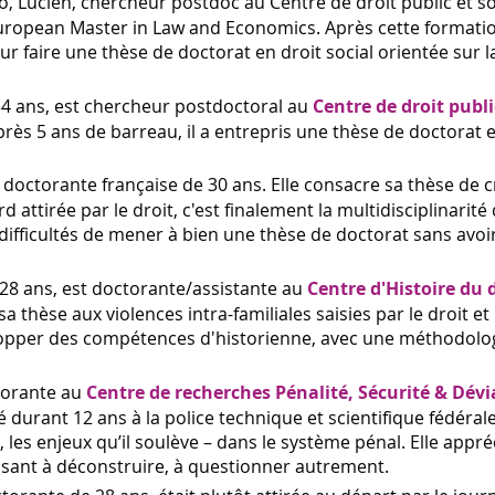
o, Lucien, chercheur postdoc au Centre de droit public et so
uropean Master in Law and Economics. Après cette formation
ur faire une thèse de doctorat en droit social orientée sur la
4 ans, est chercheur postdoctoral au
Centre de droit publi
rès 5 ans de barreau, il a entrepris une thèse de doctorat e
ne doctorante française de 30 ans. Elle consacre sa thèse de 
attirée par le droit, c'est finalement la multidisciplinarité 
s difficultés de mener à bien une thèse de doctorat sans avoi
 28 ans, est doctorante/assistante au
Centre d'Histoire du d
sa thèse aux violences intra-familiales saisies par le droit et 
velopper des compétences d'historienne, avec une méthodolog
torante au
Centre de recherches Pénalité, Sécurité & Dév
é durant 12 ans à la police technique et scientifique fédéral
, les enjeux qu’il soulève – dans le système pénal. Elle appré
isant à déconstruire, à questionner autrement.