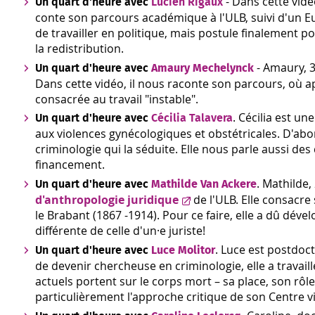
- Dans cette vidé
Un quart d'heure avec
Lucien Rigaux
conte son parcours académique à l'ULB, suivi d'un E
de travailler en politique, mais postule finalement po
la redistribution.
- Amaury, 3
Un quart d'heure avec
Amaury Mechelynck
Dans cette vidéo, il nous raconte son parcours, où ap
consacrée au travail "instable".
. Cécilia est u
Un quart d'heure avec
Cécilia Talavera
aux violences gynécologiques et obstétricales. D'abord 
criminologie qui la séduite. Elle nous parle aussi de
financement.
. Mathilde,
Un quart d'heure avec
Mathilde Van Ackere
d'anthropologie juridique
de l'ULB. Elle consacre 
le Brabant (1867 -1914). Pour ce faire, elle a dû dé
différente de celle d'un·e juriste!
. Luce est postdoc
Un quart d'heure avec
Luce Molitor
de devenir chercheuse en criminologie, elle a travaill
actuels portent sur le corps mort – sa place, son rôle
particulièrement l'approche critique de son Centre v