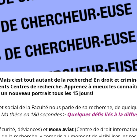
is c'est tout autant de la recherche! En droit et crimino
nts Centres de recherche. Apprenez à mieux les connaît
e un nouveau portrait tous les 15 jours!
et social de la Faculté nous parle de sa recherche, de quelque
s
Ma thèse en 180 secondes
>
Quelques défis liés à la diff
écurité, déviances) et
(Centre de droit internatio
Mona Aviat
de la recherche, y compris au moment de visibiliser les re