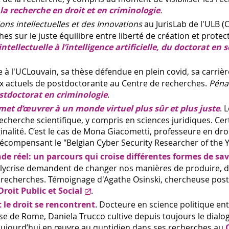
la recherche en droit et en criminologie
.
ons intellectuelles et des Innovations
au JurisLab de l'ULB (
es sur le juste équilibre entre liberté de création et protec
tellectuelle à l’intelligence artificielle, du doctorat en 
à l'UCLouvain, sa thèse défendue en plein covid, sa carrière
ux actuels de postdoctorante au Centre de recherches.
Pénal
stdoctorat en criminologie
.
met d’œuvrer à un monde virtuel plus sûr et plus juste
. 
echerche scientifique, y compris en sciences juridiques. Cer
nalité. C’est le cas de Mona Giacometti, professeure en droi
 récompensant le "Belgian Cyber Security Researcher of the Y
e réel: un parcours qui croise différentes formes de sav
lycrise demandent de changer nos manières de produire,
s recherches. Témoignage d'Agathe Osinski, chercheuse pos
Droit Public et Social
.
t le droit se rencontrent
. Docteure en science politique en
ise de Rome, Daniela Trucco cultive depuis toujours le dialo
t aujourd’hui en œuvre au quotidien dans ses recherches au