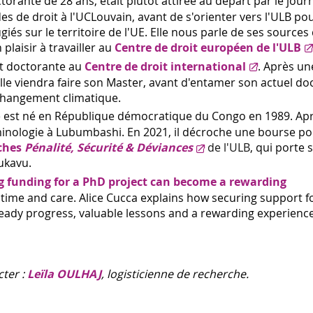
ctorante de 28 ans, était plutôt attirée au départ par le journ
s de droit à l'UCLouvain, avant de s'orienter vers l'ULB po
giés sur le territoire de l'UE. Elle nous parle de ses sources
plaisir à travailler au
Centre de droit européen de l'ULB
st doctorante au
Centre de droit international
. Après un
u'elle viendra faire son Master, avant d'entamer son actuel do
 changement climatique.
é est né en République démocratique du Congo en 1989. Ap
minologie à Lubumbashi. En 2021, il décroche une bourse pou
ches
Pénalité, Sécurité & Déviances
de l'ULB
, qui porte s
Bukavu.
g funding for a PhD project can become a rewarding
 time and care. Alice Cucca explains how securing support 
teady progress, valuable lessons and a rewarding experience
cter :
Leïla OULHAJ
, logisticienne de recherche.