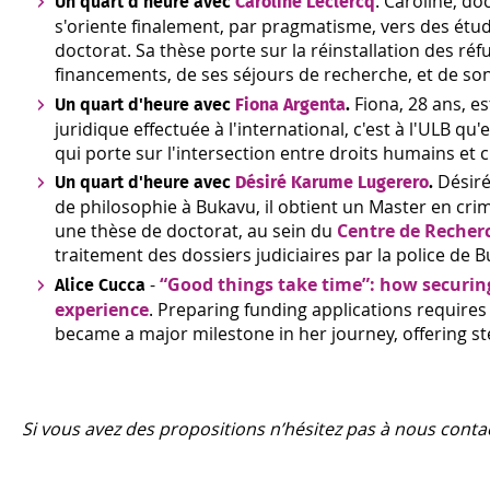
. Caroline, do
Un quart d'heure avec
Caroline Leclercq
s'oriente finalement, par pragmatisme, vers des étude
doctorat. Sa thèse porte sur la réinstallation des réfu
financements, de ses séjours de recherche, et de son 
Fiona, 28 ans, e
Un quart d'heure avec
Fiona Argenta
.
juridique effectuée à l'international, c'est à l'ULB q
qui porte sur l'intersection entre droits humains et
Désir
Un quart d'heure avec
Désiré Karume Lugerero
.
de philosophie à Bukavu, il obtient un Master en cri
une thèse de doctorat, au sein du
Centre de Recher
traitement des dossiers judiciaires par la police de 
-
“Good things take time”: how securin
Alice Cucca
experience
. Preparing funding applications requires
became a major milestone in her journey, offering s
Si vous avez des propositions n’hésitez pas à nous conta