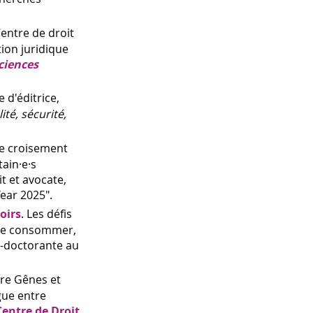
Centre de droit
tion juridique
sciences
 d'éditrice,
ité, sécurité,
Le croisement
tain·e·s
t et avocate,
ear 2025".
oirs
. Les défis
 de consommer,
t-doctorante au
tre Gênes et
gue entre
Centre de Droit