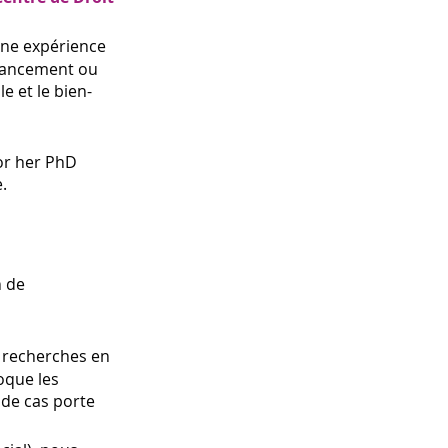
 une expérience
inancement ou
e et le bien-
for her PhD
.
n de
e recherches en
oque les
 de cas porte