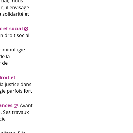
cial), nous
, il envisage
 solidarité et
c et social
.
n droit social
criminologie
de la
r de
roit et
la justice dans
ie parfois fort
iances
. Avant
e. Ses travaux
cie