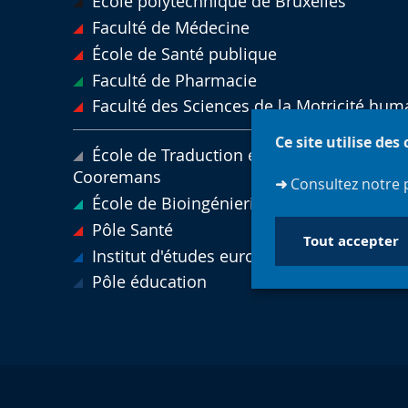
École polytechnique de Bruxelles
Faculté de Médecine
École de Santé publique
Faculté de Pharmacie
Faculté des Sciences de la Motricité hum
Ce site utilise des
École de Traduction et Interprétation ISTI 
Cooremans
➜
Consultez notre 
École de Bioingénierie de Bruxelles
Pôle Santé
Tout accepter
Institut d'études européennes
Pôle éducation