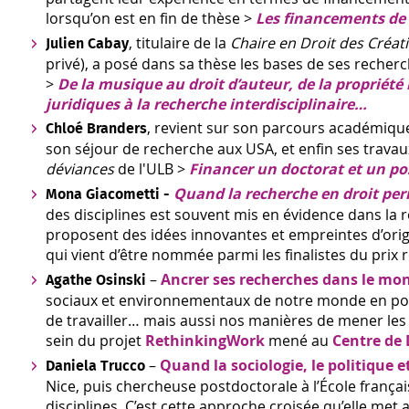
lorsqu’on est en fin de thèse >
Les financements de 
, titulaire de la
Chaire en Droit des Créati
Julien Cabay
privé), a posé dans sa thèse les bases de ses recherch
>
De la musique au droit d’auteur, de la propriété in
juridiques à la recherche interdisciplinaire…
, revient sur son parcours académique 
Chloé Branders
son séjour de recherche aux USA, et enfin ses trava
déviances
de l'ULB >
Financer un doctorat et un po
Quand la recherche en droit per
Mona Giacometti -
des disciplines est souvent mis en évidence dans la r
proposent des idées innovantes et empreintes d’origi
qui vient d’être nommée parmi les finalistes du prix
–
Ancrer ses recherches dans le mond
Agathe Osinski
sociaux et environnementaux de notre monde en po
de travailler… mais aussi nos manières de mener le
sein du projet
RethinkingWork
mené au
Centre de 
–
Quand la sociologie, le politique e
Daniela Trucco
Nice, puis chercheuse postdoctorale à l’École frança
disciplines. C’est cette approche croisée qu’elle me