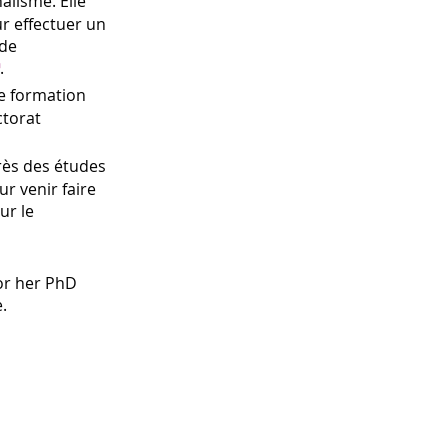
alisme. Elle
ur effectuer un
 de
.
e formation
ctorat
rès des études
r venir faire
ur le
for her PhD
.