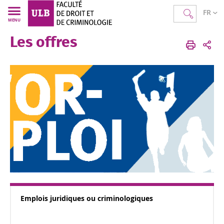
FR
MENU
Les offres
Faculté Droit Criminologie
Accueil
Portail
Offres
Emplois juridiques ou criminologiques