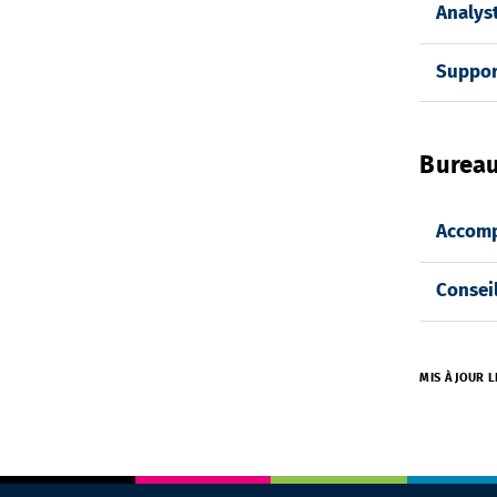
Analys
Suppor
Bureau
Accomp
Consei
MIS À JOUR L