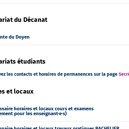
ariat du Décanat
ante du Doyen
ariats étudiants
z les contacts et horaires de permanences sur la page
Secr
es et locaux
nnaire horaires et locaux cours et examens
ement pour les enseignant·e·s)
nnaire horaires et locaux travaux pratiques BACHELIER