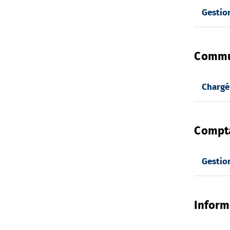
Gestion
Commun
Chargé
Compta
Gestio
Inform