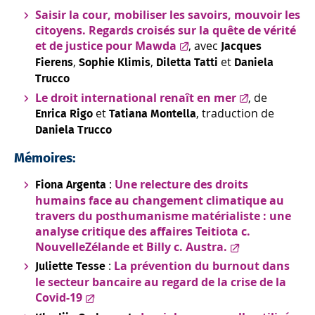
Saisir la cour, mobiliser les savoirs, mouvoir les
citoyens. Regards croisés sur la quête de vérité
et de justice pour Mawda
, avec
Jacques
,
,
et
Fierens
Sophie Klimis
Diletta Tatti
Daniela
Trucco
Le droit international renaît en mer
, de
et
, traduction de
Enrica Rigo
Tatiana Montella
Daniela Trucco
Mémoires:
:
Une relecture des droits
Fiona Argenta
humains face au changement climatique au
travers du posthumanisme matérialiste : une
analyse critique des affaires Teitiota c.
NouvelleZélande et Billy c. Austra.
:
La prévention du burnout dans
Juliette Tesse
le secteur bancaire au regard de la crise de la
Covid-19